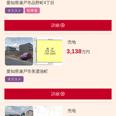
愛知県瀬戸市品野町4丁目
オススメ
駐車場
詳細
売地
3,138
万円
愛知県瀬戸市美濃池町
オススメ
詳細
売地