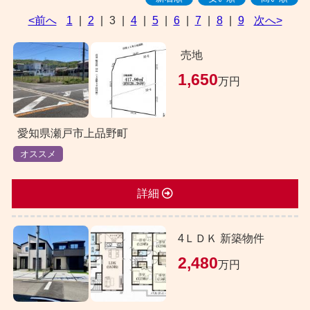
<前へ
1
|
2
|
3
|
4
|
5
|
6
|
7
|
8
|
9
次へ>
売地
1,650
万円
愛知県瀬戸市上品野町
オススメ
詳細
4ＬＤＫ 新築物件
2,480
万円