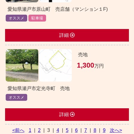
愛知県瀬戸市原山町 売店舗（マンション１F)
オススメ
駐車場
詳細
売地
1,300
万円
愛知県瀬戸市定光寺町 売地
オススメ
詳細
<前へ
1
|
2
|
3
|
4
|
5
|
6
|
7
|
8
|
9
次へ>