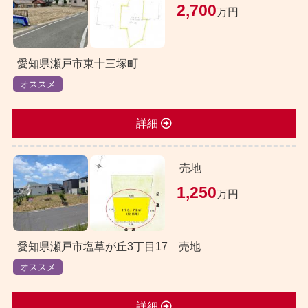
2,700
万円
愛知県瀬戸市東十三塚町
オススメ
詳細
売地
1,250
万円
愛知県瀬戸市塩草が丘3丁目17 売地
オススメ
詳細