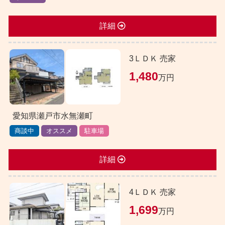
詳細
3ＬＤＫ 売家
1,480
万円
愛知県瀬戸市水無瀬町
商談中
オススメ
駐車場
詳細
4ＬＤＫ 売家
1,699
万円