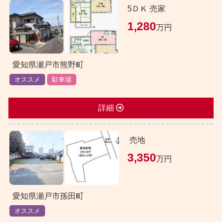
5ＤＫ 売家
1,280
万円
愛知県瀬戸市熊野町
オススメ
駐車場
詳細
売地
3,350
万円
愛知県瀬戸市孫田町
オススメ