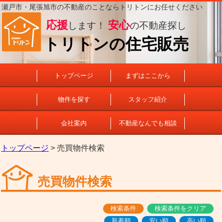
瀬戸市・尾張旭市の不動産のことならトリトンにお任せください
応援
安心
します！
の不動産探し
トリトンの住宅販売
トップページ
まずはここから
物件を探す
スタッフ紹介
会社案内
不動産なんでも相談
トップページ
> 売買物件検索
売買物件検索
検索条件
検索条件をクリア
新着順
安い順
高い順