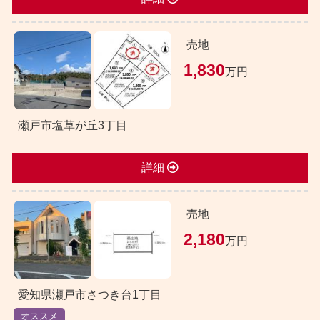
売地
1,830
万円
瀬戸市塩草が丘3丁目
詳細
売地
2,180
万円
愛知県瀬戸市さつき台1丁目
オススメ