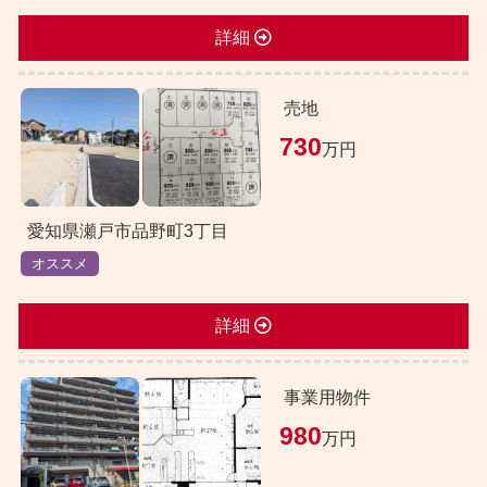
詳細
売地
730
万円
愛知県瀬戸市品野町3丁目
オススメ
詳細
事業用物件
980
万円