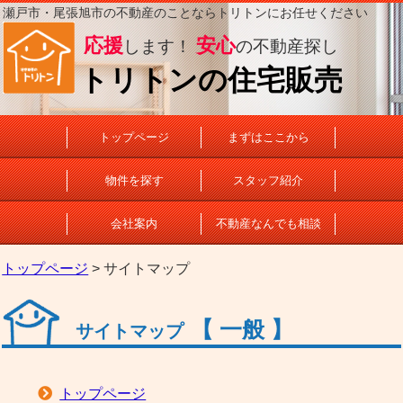
瀬戸市・尾張旭市の不動産のことならトリトンにお任せください
応援
安心
します！
の不動産探し
トリトンの住宅販売
トップページ
まずはここから
物件を探す
スタッフ紹介
会社案内
不動産なんでも相談
トップページ
> サイトマップ
【 一般 】
サイトマップ
トップページ