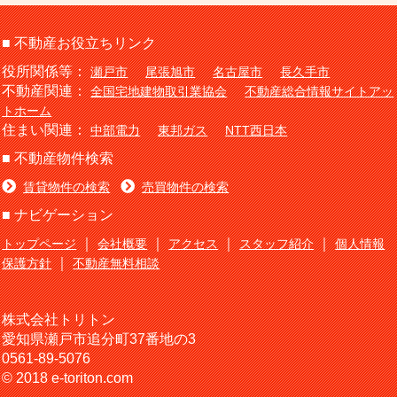
■ 不動産お役立ちリンク
役所関係等：
瀬戸市
尾張旭市
名古屋市
長久手市
不動産関連：
全国宅地建物取引業協会
不動産総合情報サイトアッ
トホーム
住まい関連：
中部電力
東邦ガス
NTT西日本
■ 不動産物件検索
賃貸物件の検索
売買物件の検索
■ ナビゲーション
｜
｜
｜
｜
トップページ
会社概要
アクセス
スタッフ紹介
個人情報
｜
保護方針
不動産無料相談
株式会社トリトン
愛知県瀬戸市追分町37番地の3
0561-89-5076
© 2018 e-toriton.com