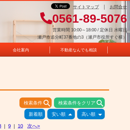
｜
サイトマップ
お問合せ
0561-89-5076
営業時間 10:00～18:00 / 定休日 水曜日
瀬戸市追分町37番地の3（瀬戸市役所すぐ横）
会社案内
不動産なんでも相談


検索条件
検索条件をクリア


新着順
安い順
高い順
8
|
9
|
10
次へ>