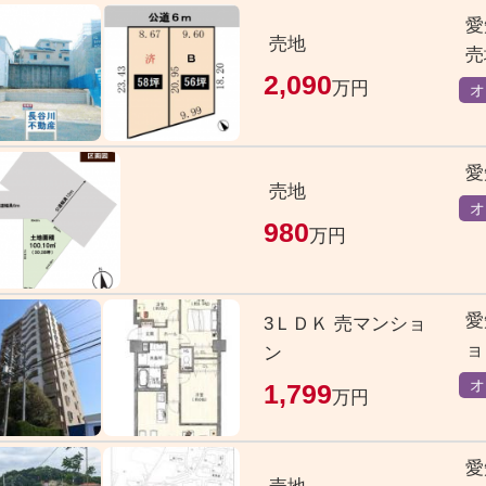
愛
売地
売
2,090
万円
オ
愛
売地
オ
980
万円
愛
3ＬＤＫ 売マンショ
ョ
ン
オ
1,799
万円
愛