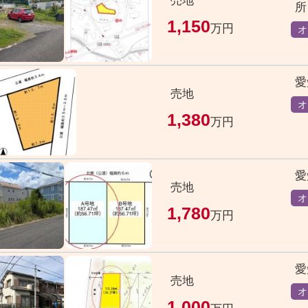
売地
所
1,150
万円
オ
愛
売地
オ
1,380
万円
愛
売地
オ
1,780
万円
愛
売地
オ
1,000