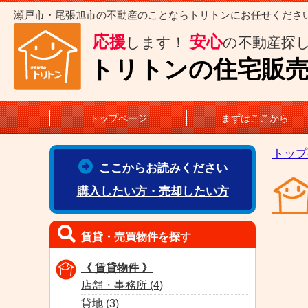
瀬戸市・尾張旭市の不動産のことならトリトンにお任せくださ
応援
安心
します！
の不動産探
トリトンの住宅販
トップページ
まずはここから
トップ
ここからお読みください
購入したい方・売却したい方
賃貸・売買物件を探す
《 賃貸物件 》
店舗・事務所 (4)
貸地 (3)