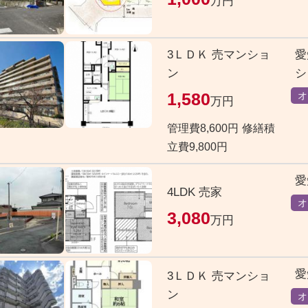
万円
3ＬＤＫ 売マンショ
愛
ン
シ
1,580
オ
万円
管理費8,600円
修繕積
立費9,800円
愛
4LDK 売家
オ
3,080
万円
愛
3ＬＤＫ 売マンショ
ン
オ