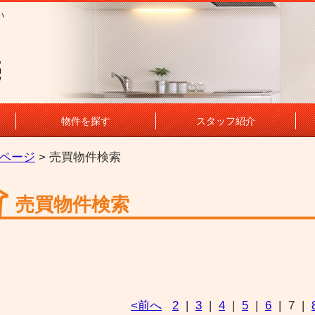
い
し
売
物件を探す
スタッフ紹介
ページ
> 売買物件検索
売買物件検索
<前へ
2
|
3
|
4
|
5
|
6
|
7
|