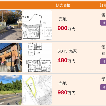
販売価格
詳
愛
売地
オ
900
万円
愛
5ＤＫ 売家
建
480
万円
オ
愛
売地
オ
980
万円