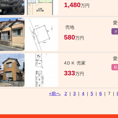
1,480
万円
売地
オ
580
万円
愛
4ＤＫ 売家
駐
333
万円
<前へ
2
|
3
|
4
|
5
|
6
|
7
|