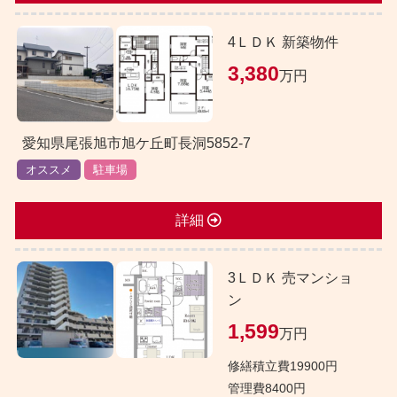
4ＬＤＫ 新築物件
3,380
万円
愛知県尾張旭市旭ケ丘町長洞5852-7
オススメ
駐車場
詳細
3ＬＤＫ 売マンショ
ン
1,599
万円
修繕積立費19900円
管理費8400円