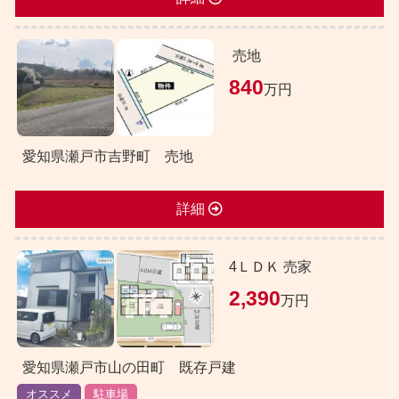
売地
840
万円
愛知県瀬戸市吉野町 売地
詳細
4ＬＤＫ 売家
2,390
万円
愛知県瀬戸市山の田町 既存戸建
オススメ
駐車場