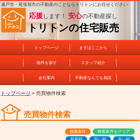
瀬戸市・尾張旭市の不動産のことならトリトンにお任せください
応援
安心
します！
の不動産探し
トリトンの住宅販売
トップページ
まずはここから
物件を探す
スタッフ紹介
会社案内
不動産なんでも相談
トップページ
> 売買物件検索
売買物件検索
検索条件
検索条件をクリア
新着順
安い順
高い順