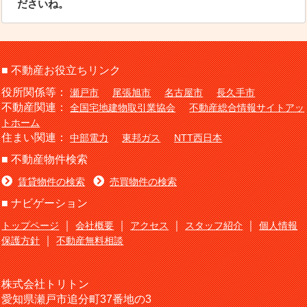
ださいね。
■ 不動産お役立ちリンク
役所関係等：
瀬戸市
尾張旭市
名古屋市
長久手市
不動産関連：
全国宅地建物取引業協会
不動産総合情報サイトアッ
トホーム
住まい関連：
中部電力
東邦ガス
NTT西日本
■ 不動産物件検索
賃貸物件の検索
売買物件の検索
■ ナビゲーション
｜
｜
｜
｜
トップページ
会社概要
アクセス
スタッフ紹介
個人情報
｜
保護方針
不動産無料相談
株式会社トリトン
愛知県瀬戸市追分町37番地の3