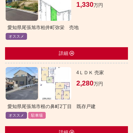
1,330
万円
愛知県尾張旭市柏井町弥栄 売地
オススメ
詳細
4ＬＤＫ 売家
2,280
万円
愛知県尾張旭市根の鼻町2丁目 既存戸建
オススメ
駐車場
詳細