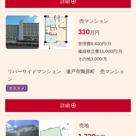
詳細
売マンション
330
万円
管理費8,400円/月
修繕積立費11,000円/月
その他3,000/月
リバーサイドマンション 瀬戸市陶原町 売マンショ
ン
オススメ
詳細
売地