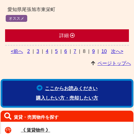
愛知県尾張旭市東栄町
オススメ
詳細
<前へ
2
|
3
|
4
|
5
|
6
|
7
|
8
|
9
|
10
次へ>
ページトップへ
ここからお読みください
購入したい方・売却したい方
賃貸・売買物件を探す
《 賃貸物件 》