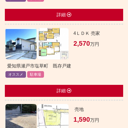
詳細
4ＬＤＫ 売家
2,570
万円
愛知県瀬戸市塩草町 既存戸建
オススメ
駐車場
詳細
売地
1,590
万円