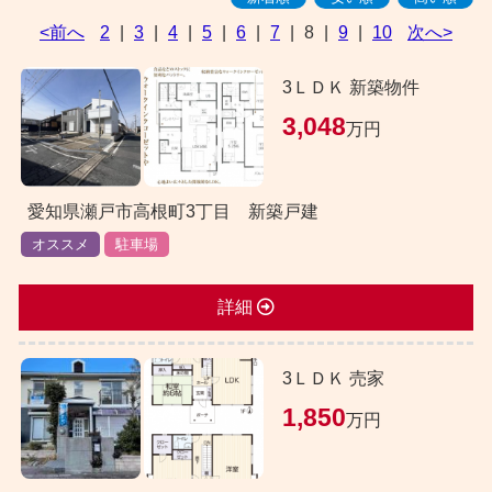
<前へ
2
|
3
|
4
|
5
|
6
|
7
|
8
|
9
|
10
次へ>
3ＬＤＫ 新築物件
3,048
万円
愛知県瀬戸市高根町3丁目 新築戸建
オススメ
駐車場
詳細
3ＬＤＫ 売家
1,850
万円