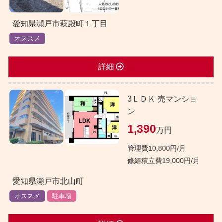
愛知県瀬戸市萩殿町１丁目
オススメ
詳細
3ＬＤＫ 売マンショ
ン
1,390
万円
管理費10,800円/月
修繕積立費19,000円/月
愛知県瀬戸市北山町
オススメ
駐車場