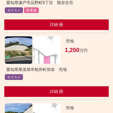
愛知県瀬戸市品野町6丁目 既存住宅
オススメ
駐車場
詳細
売地
1,250
万円
愛知県尾張旭市柏井町弥栄 売地
オススメ
詳細
売地