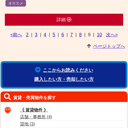
オススメ
詳細
<前へ
2
|
3
|
4
|
5
|
6
|
7
|
8
|
9
|
10
次へ>
ページトップへ
ここからお読みください
購入したい方・売却したい方
賃貸・売買物件を探す
《 賃貸物件 》
店舗・事務所 (4)
貸地 (3)