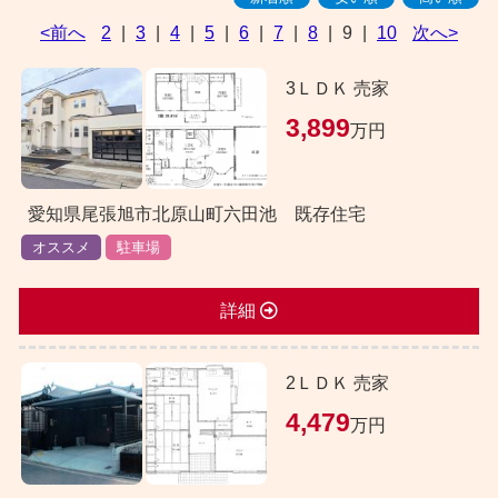
<前へ
2
|
3
|
4
|
5
|
6
|
7
|
8
|
9
|
10
次へ>
3ＬＤＫ 売家
3,899
万円
愛知県尾張旭市北原山町六田池 既存住宅
オススメ
駐車場
詳細
2ＬＤＫ 売家
4,479
万円