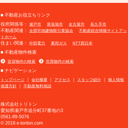
■ 不動産お役立ちリンク
役所関係等：
瀬戸市
尾張旭市
名古屋市
長久手市
不動産関連：
全国宅地建物取引業協会
不動産総合情報サイトアッ
トホーム
住まい関連：
中部電力
東邦ガス
NTT西日本
■ 不動産物件検索
賃貸物件の検索
売買物件の検索
■ ナビゲーション
｜
｜
｜
｜
トップページ
会社概要
アクセス
スタッフ紹介
個人情報
｜
保護方針
不動産無料相談
株式会社トリトン
愛知県瀬戸市追分町37番地の3
0561-89-5076
© 2018 e-toriton.com