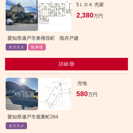
5ＬＤＫ 売家
2,380
万円
愛知県瀬戸市東権現町 既存戸建
オススメ
駐車場
詳細
売地
580
万円
愛知県瀬戸市鹿乗町264
オススメ