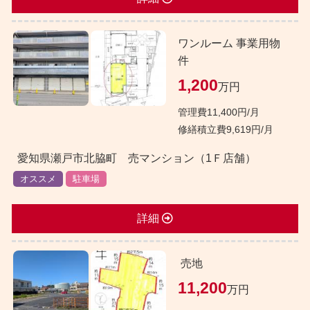
ワンルーム 事業用物
件
1,200
万円
管理費11,400円/月
修繕積立費9,619円/月
愛知県瀬戸市北脇町 売マンション（1Ｆ店舗）
オススメ
駐車場
詳細
売地
11,200
万円