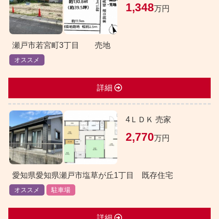
1,348
万円
瀬戸市若宮町3丁目 売地
オススメ
詳細
4ＬＤＫ 売家
2,770
万円
愛知県愛知県瀬戸市塩草が丘1丁目 既存住宅
オススメ
駐車場
詳細