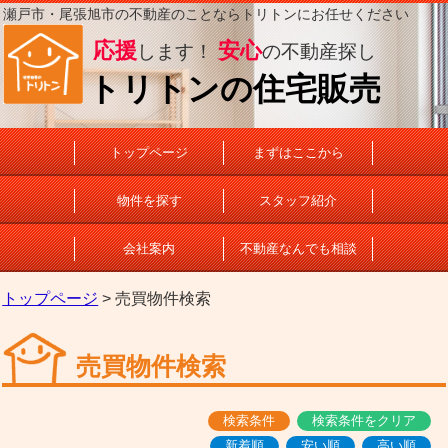
瀬戸市・尾張旭市の不動産のことならトリトンにお任せください
応援
安心
します！
の不動産探し
トリトンの住宅販売
トップページ
まずはここから
物件を探す
スタッフ紹介
会社案内
不動産なんでも相談
トップページ
> 売買物件検索
売買物件検索
検索条件
検索条件をクリア
新着順
安い順
高い順